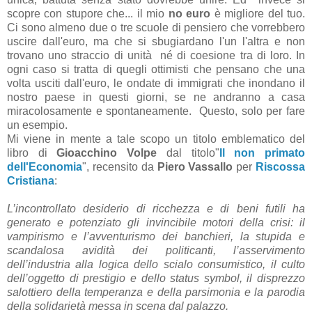
scopre con stupore che... il mio
no euro
è migliore del tuo.
Ci sono almeno due o tre scuole di pensiero che vorrebbero
uscire dall'euro, ma che si sbugiardano l'un l'altra e non
trovano uno straccio di unità né di coesione tra di loro. In
ogni caso si tratta di quegli ottimisti che pensano che una
volta usciti dall'euro, le ondate di immigrati che inondano il
nostro paese in questi giorni, se ne andranno a casa
miracolosamente e spontaneamente. Questo, solo per fare
un esempio.
Mi viene in mente a tale scopo un titolo emblematico del
libro di
Gioacchino Volpe
dal titolo"
Il non primato
dell'Economia
", recensito da
Piero Vassallo
per
Riscossa
Cristiana
:
L’incontrollato desiderio di ricchezza e di beni futili ha
generato e potenziato gli invincibile motori della crisi: il
vampirismo e l’avventurismo dei banchieri, la stupida e
scandalosa avidità dei politicanti, l’asservimento
dell’industria alla logica dello scialo consumistico, il culto
dell’oggetto di prestigio e dello status symbol, il disprezzo
salottiero della temperanza e della parsimonia e la parodia
della solidarietà messa in scena dal palazzo.