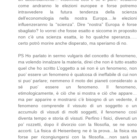
come andranno le elezioni europee e forse potremo
intravvedere la futura tendenza della scienza
dell’economologia nella nostra Europa….le elezioni
influenzeranno la “scienza”. Dire “nostra” Europa è forse
sbagliato? Io vorrei che fosse esatto e siccome in proposito
non c’è una scienza esatta, io ho qualche speranza…..
certo potrò morire anche disperato, ma speriamo di no.
PS Ho parlato in sermo vulgaris del concetto di fenomeno,
ma volendo innalzare la materia, direi che non è tutto esatto
quel che ho scritto L’oggetto a sé non è un fenomeno, non
puo’ essere un fenomeno è qualcosa di ineffabile di cui non
si puo’ parlare; nemmeno il moto dei pianeti considerato a
sé puo’ essere un fenomeno. Il fenomeno,
etimologicamente, è ciò che si mostra e ciò che appare…
ma per apparire e mostrarsi c’è bisogno di un vedente, il
fenomeno comprende il vissuto di un soggetto o un
accumulo di vissuti di molti soggetti, il fenomeno così
diventa tempo e storia di vissuti. Perfino i fisici, divenuti un
po’ rozzetti, dopo il divorzio con la filosofia, se ne sono
accorti. La fisica di Heisenberg ne è la prova…la fisica sta
forse per ricongiungersi con la filosofia….non sarà un