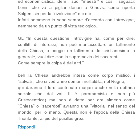
ed economicistica, idem i suoi "maestri" e così i seguaci;
Lenin che va a pigliar denari a Ginevra come riporta
Solgenitsin per la "rivoluzione" etc etc
Infatti nemmeno io sono sempre d'accordo con Introvigne,
nemmeno da un punto di vista teologico.
GL "In questa questione Introvigne ha, come per dire,
conflitti di interessi, non può mai accettare un fallimento
della Chiesa, o peggio un fallimento del cristianesimo in
generale, vuol dire ciao la supremazia dei sacerdoti.
Come sempre la colpa è dei altri."
beh la Chiesa andrebbe intesa come corpo mistico, i
"salvati", che si vedranno domani nell'aldilà, nel Regno;
qui daranno il loro contributo magari anche nella dottrina
sociale che dal vat. II è paramarxista e non più
Cristocentrica) ma non è detto per ora almeno come
"Chiesa" o "sacerdoti" avranno una "vittoria" nel senso del
mondo, per lo meno. Questa non è l'epoca della Chiesa
Trionfante, al più del pusillus grex.
Rispondi