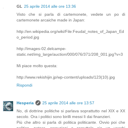
GL
25 aprile 2014 alle ore 13:36
Visto che si parla di cartemonete, vedete un po di
cartemonete arcaiche made in Japan:
http://en.wikipedia.org/wiki/File:Feudal_notes_of_Japan_Ed
o_period.jpg
http://images-02.delcampe-
static.net/img_large/auction/000/076/371/208_001.jpg?v=3
Mi piace molto questa:
http://www.rekishijin.jp/wp-content/uploads/123(10).jpg
Rispondi
Hesperia
25 aprile 2014 alle ore 13:57
No, di dottrine politiche si parlava soprattutto nel XIX e XX
secolo. Ora i politici sono birilli messi lì dai finanzieri.
Più che altro si parla di politica politicante. Ovvio poi che
politica, potere, corruzioni e corruttele sia un vecchi