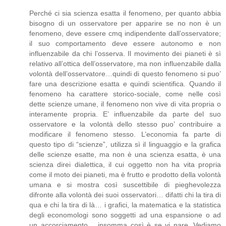
Perché ci sia scienza esatta il fenomeno, per quanto abbia
bisogno di un osservatore per apparire se no non è un
fenomeno, deve essere cmq indipendente dall’osservatore;
il suo comportamento deve essere autonomo e non
influenzabile da chi l’osserva. Il movimento dei pianeti è sì
relativo all’ottica dell’osservatore, ma non influenzabile dalla
volontà dell’osservatore…quindi di questo fenomeno si puo’
fare una descrizione esatta e quindi scientifica. Quando il
fenomeno ha carattere storico-sociale, come nelle così
dette scienze umane, il fenomeno non vive di vita propria o
interamente propria. E’ influenzabile da parte del suo
osservatore e la volontà dello stesso puo’ contribuire a
modificare il fenomeno stesso. L’economia fa parte di
questo tipo di “scienze”, utilizza sì il linguaggio e la grafica
delle scienze esatte, ma non è una scienza esatta, è una
scienza direi dialettica, il cui oggetto non ha vita propria
come il moto dei pianeti, ma è frutto e prodotto della volontà
umana e si mostra così suscettibile di pieghevolezza
difronte alla volontà dei suoi osservatori… difatti chi la tira di
qua e chi la tira di là… i grafici, la matematica e la statistica
degli economologi sono soggetti ad una espansione o ad
un accorciamento… insomma così è se vi pare. Vediamo