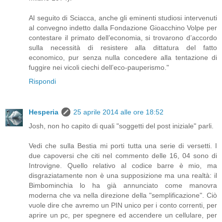
Al seguito di Sciacca, anche gli eminenti studiosi intervenuti
al convegno indetto dalla Fondazione Gioacchino Volpe per
contestare il primato dell’economia, si trovarono d’accordo
sulla necessità di resistere alla dittatura del fatto
economico, pur senza nulla concedere alla tentazione di
fuggire nei vicoli ciechi dell’eco-pauperismo."
Rispondi
Hesperia
25 aprile 2014 alle ore 18:52
Josh, non ho capito di quali "soggetti del post iniziale" parli.
Vedi che sulla Bestia mi porti tutta una serie di versetti. I
due capoversi che citi nel commento delle 16, 04 sono di
Introvigne. Quello relativo al codice barre è mio, ma
disgraziatamente non è una supposizione ma una realtà: il
Bimbominchia lo ha già annunciato come manovra
moderna che va nella direzione della "semplificazione". Ciò
vuole dire che avremo un PIN unico per i conto correnti, per
aprire un pc, per spegnere ed accendere un cellulare, per