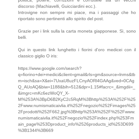
discorso (Machiavelli, Guicciardini ecc.).
Introvigne non sempre mi piace, ma i passaggi che ho
riportato sono pertinenti allo spirito del post.
Grazie per i link sulla la carta moneta giapponese. Sì, sono
belli.
Qui in questo link lunghetto i fiorini d'oro medicei con il
classico giglio O iris:
https://www.google.com/search?
q=fiorino+dei+medici&client=gmail&rls=gm&source=lnms&tb
m=isch&sa=X&ei=7UxaU8uzFLCnyAORl4GAAg&ved=0CAg
Q_AUoAQ&biw=1188&bih=512&dpr=1.15#facrc=_&imgdii=_
&imgrc=mKc6ezWoQY_X-
M%253A%3BpD6B2KyC2c5RqM%3Bhttp%253A%252F%25
2Fwww.numismaticaivlia.it%252Fnegozio%252Fimages%25
2Fprodotti%252F662.jpg%3Bhttp%253A%252F%252Fwww.
numismaticaivlia.it%252Fnegozio%252Findex.php%253Fm
ain_page%253Dproduct_info%2526products_id%253D699
%3B1344%3B669