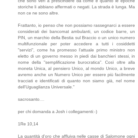
che sono veri a prescindere da come e quanto le epoche
storiche li abbiano affermati o negati. La strada è lunga. Ma
non ce ne sono altre.
Frattanto, io penso che non possiamo rassegnarci a essere
considerati dei bancomat ambulanti, un codice barre, un
PIN, un marchio della Bestia sul Braccio o un unico numero
multifunzionale per poter accedere a tutti i cosiddetti
"servizi", come ha promesso l'attuale primo ministro non
eletto di un governo messo in piedi dai banchieri stessi, in
nome della "semplificazione burocratica". Così oltre alla
moneta Unica, al pensiero Unico, al mondo Unico, a breve
avremo anche un Numero Unico per essere più facilmente
tracciati e identificati di quanto non siamo già, nel nome
dell'Uguaglianza Universale."
sacrosanto....
per chi domanda a Josh i collegamenti:-)
1Re 10,14
La quantità d'oro che affluiva nelle casse di Salomone ogni