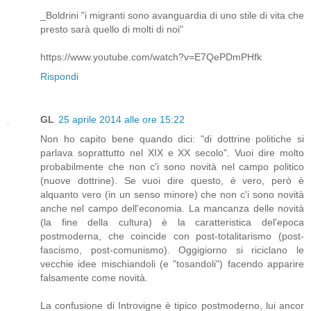
_Boldrini "i migranti sono avanguardia di uno stile di vita che
presto sarà quello di molti di noi"
https://www.youtube.com/watch?v=E7QePDmPHfk
Rispondi
GL
25 aprile 2014 alle ore 15:22
Non ho capito bene quando dici: "di dottrine politiche si
parlava soprattutto nel XIX e XX secolo". Vuoi dire molto
probabilmente che non c'i sono novità nel campo politico
(nuove dottrine). Se vuoi dire questo, è vero, però è
alquanto vero (in un senso minore) che non c'i sono novità
anche nel campo dell'economia. La mancanza delle novità
(la fine della cultura) è la caratteristica del'epoca
postmoderna, che coincide con post-totalitarismo (post-
fascismo, post-comunismo). Oggigiorno si riciclano le
vecchie idee mischiandoli (e "tosandoli") facendo apparire
falsamente come novità.
La confusione di Introvigne è tipico postmoderno, lui ancor