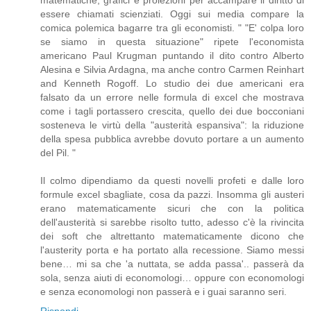
essere chiamati scienziati. Oggi sui media compare la
comica polemica bagarre tra gli economisti. " "E' colpa loro
se siamo in questa situazione" ripete l'economista
americano Paul Krugman puntando il dito contro Alberto
Alesina e Silvia Ardagna, ma anche contro Carmen Reinhart
and Kenneth Rogoff. Lo studio dei due americani era
falsato da un errore nelle formula di excel che mostrava
come i tagli portassero crescita, quello dei due bocconiani
sosteneva le virtù della "austerità espansiva": la riduzione
della spesa pubblica avrebbe dovuto portare a un aumento
del Pil. "
Il colmo dipendiamo da questi novelli profeti e dalle loro
formule excel sbagliate, cosa da pazzi. Insomma gli austeri
erano matematicamente sicuri che con la politica
dell'austerità si sarebbe risolto tutto, adesso c'è la rivincita
dei soft che altrettanto matematicamente dicono che
l'austerity porta e ha portato alla recessione. Siamo messi
bene… mi sa che 'a nuttata, se adda passa'.. passerà da
sola, senza aiuti di economologi… oppure con economologi
e senza economologi non passerà e i guai saranno seri.
Rispondi