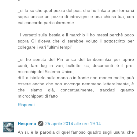
_sì lo so che quel pezzo del post che ho linkato per tornarci
sopra unisce un pezzo di introvigne e una chiosa tua, con
cui concordo particolarmente
_i versetti sulla bestia e il marchio li ho messi perchè poco
sopra Gl diceva che ci sarebbe voluto il sottoscritto per
collegare i vari "ultimi tempi"
_sì ho sentito del Pin unico del bimbominkia per aprire
conti, fare log in vari, bollette, cc, documenti...è il pre-
microchip del Sistema Unico;
di lì a istallarlo sulla mano o in fronte non manca molto; può
essere anche che non avvenga nemmeno letteralmente, è
che siamo già, concettualmente, tracciati quanto
microchippati di fatto
Rispondi
Hesperia
25 aprile 2014 alle ore 19:14
Ah sì, è la parodia di quel famoso quadro sugli usurai che