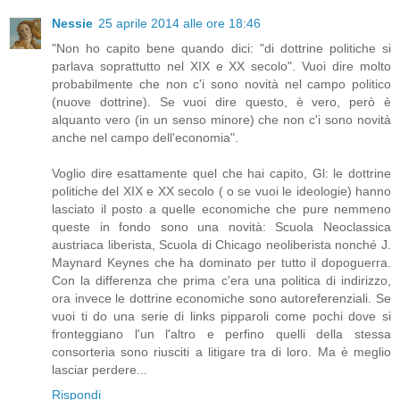
Nessie
25 aprile 2014 alle ore 18:46
"Non ho capito bene quando dici: "di dottrine politiche si
parlava soprattutto nel XIX e XX secolo". Vuoi dire molto
probabilmente che non c'i sono novità nel campo politico
(nuove dottrine). Se vuoi dire questo, è vero, però è
alquanto vero (in un senso minore) che non c'i sono novità
anche nel campo dell'economia".
Voglio dire esattamente quel che hai capito, Gl: le dottrine
politiche del XIX e XX secolo ( o se vuoi le ideologie) hanno
lasciato il posto a quelle economiche che pure nemmeno
queste in fondo sono una novità: Scuola Neoclassica
austriaca liberista, Scuola di Chicago neoliberista nonché J.
Maynard Keynes che ha dominato per tutto il dopoguerra.
Con la differenza che prima c'era una politica di indirizzo,
ora invece le dottrine economiche sono autoreferenziali. Se
vuoi ti do una serie di links pipparoli come pochi dove si
fronteggiano l'un l'altro e perfino quelli della stessa
consorteria sono riusciti a litigare tra di loro. Ma è meglio
lasciar perdere...
Rispondi