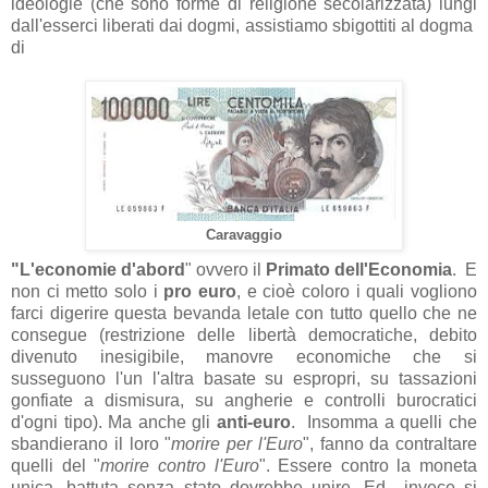
ideologie (che sono forme di religione secolarizzata) lungi
dall'esserci liberati dai dogmi, assistiamo sbigottiti al dogma
di
Caravaggio
"
L'economie
d'abord
" ovvero il
Primato dell'Economia
. E
non ci metto solo i
pro euro
, e cioè coloro i quali vogliono
farci digerire questa bevanda letale con tutto quello che ne
consegue (restrizione delle libertà democratiche, debito
divenuto inesigibile, manovre economiche che si
susseguono l'un l'altra basate su espropri, su tassazioni
gonfiate a dismisura, su angherie e controlli burocratici
d'ogni tipo). Ma anche gli
anti-euro
. Insomma a quelli che
sbandierano il loro "
morire per l'Euro
", fanno da contraltare
quelli del "
morire contro l'Euro
". Essere contro la moneta
unica, battuta senza stato dovrebbe unire. Ed invece si