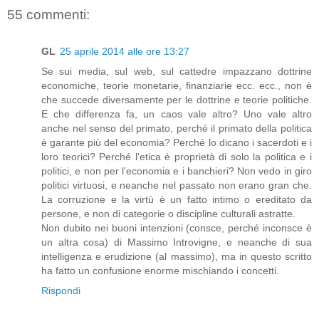
55 commenti:
GL
25 aprile 2014 alle ore 13:27
Se sui media, sul web, sul cattedre impazzano dottrine
economiche, teorie monetarie, finanziarie ecc. ecc., non è
che succede diversamente per le dottrine e teorie politiche.
E che differenza fa, un caos vale altro? Uno vale altro
anche nel senso del primato, perché il primato della politica
è garante più del economia? Perché lo dicano i sacerdoti e i
loro teorici? Perché l'etica è proprietà di solo la politica e i
politici, e non per l'economia e i banchieri? Non vedo in giro
politici virtuosi, e neanche nel passato non erano gran che.
La corruzione e la virtù è un fatto intimo o ereditato da
persone, e non di categorie o discipline culturali astratte.
Non dubito nei buoni intenzioni (consce, perché inconsce è
un altra cosa) di Massimo Introvigne, e neanche di sua
intelligenza e erudizione (al massimo), ma in questo scritto
ha fatto un confusione enorme mischiando i concetti.
Rispondi