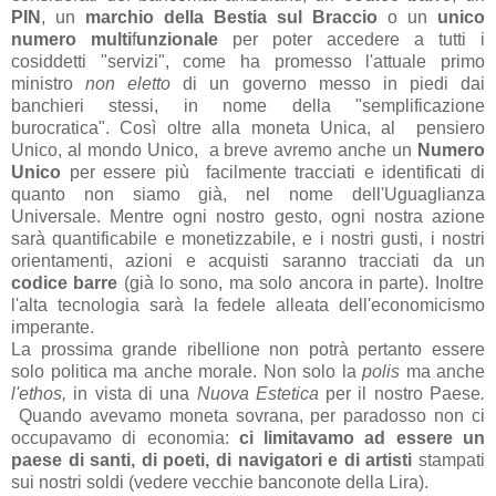
PIN
, un
marchio della Bestia sul Braccio
o un
unico
numero multi
f
unzionale
per poter accedere a tutti i
cosiddetti "servizi", come ha promesso l'attuale primo
ministro
non eletto
di un governo messo in piedi dai
banchieri stessi, in nome della "semplificazione
burocratica". Così oltre alla moneta Unica, al pensiero
Unico, al mondo Unico, a breve avremo anche un
Numero
Unico
per essere più facilmente tracciati e identificati di
quanto non siamo già, nel nome dell'Uguaglianza
Universale. Mentre ogni nostro gesto, ogni nostra azione
sarà quantificabile e monetizzabile, e i nostri gusti, i nostri
orientamenti, azioni e acquisti saranno tracciati da un
codice
barre
(già lo sono, ma solo ancora in parte). Inoltre
l'alta tecnologia sarà la fedele alleata dell'economicismo
imperante.
La prossima grande ribellione non potrà pertanto essere
solo politica ma anche morale. Non solo la
polis
ma anche
l'ethos,
in vista di una
Nuova Estetica
per il nostro Paese
.
Quando avevamo moneta sovrana, per paradosso non ci
occupavamo di economia:
ci limitavamo ad essere un
paese di santi, di poeti, di navigatori e di artisti
stampati
sui nostri soldi (vedere vecchie banconote della Lira).