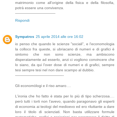
matrimonio come all’origine della fisica e della filosofia,
potrà essere una convivenza.
———————————
Rispondi
Sympatros
25 aprile 2014 alle ore 16:02
io penso che quando le scienze "sociali", e l'economologia
la colloco fra queste, si ubriacano di numeri e di grafici è
sintomo che non sono scienze, ma ambiscono
disperatamente ad esserlo, anzi ci vogliono convincere che
lo siano, da qui l'over dose di numeri e di grafici, sempre
tesi sempre tesi nel non dare scampo al dubbio.
—————————————-
Gli economòlogi e il riso amaro….
L'ironia che ho fatto è stata per lo più di tipo scherzosa….
però tutti i torti non l'avevo, quando paragonavo gli esperti
di economia ai teologi del medioevo ed ero riluttante a dare
loro il titolo di scienziati. Non basta utilizzare formule
matematiche, grafici e proiezioni per accampare il diritto di