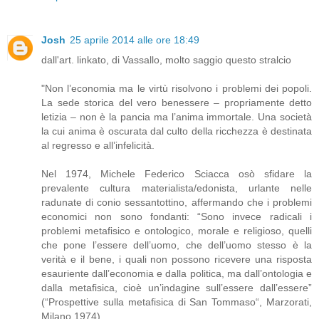
Josh
25 aprile 2014 alle ore 18:49
dall'art. linkato, di Vassallo, molto saggio questo stralcio
"Non l’economia ma le virtù risolvono i problemi dei popoli.
La sede storica del vero benessere – propriamente detto
letizia – non è la pancia ma l’anima immortale. Una società
la cui anima è oscurata dal culto della ricchezza è destinata
al regresso e all’infelicità.
Nel 1974, Michele Federico Sciacca osò sfidare la
prevalente cultura materialista/edonista, urlante nelle
radunate di conio sessantottino, affermando che i problemi
economici non sono fondanti: “Sono invece radicali i
problemi metafisico e ontologico, morale e religioso, quelli
che pone l’essere dell’uomo, che dell’uomo stesso è la
verità e il bene, i quali non possono ricevere una risposta
esauriente dall’economia e dalla politica, ma dall’ontologia e
dalla metafisica, cioè un’indagine sull’essere dall’essere”
(“Prospettive sulla metafisica di San Tommaso“, Marzorati,
Milano 1974).