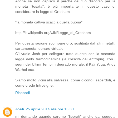
Anche se non capisco il perché del tuo discorso per la
moneta "tosata", è più importante in questo caso di
considerare la legge di Gresham:
"la moneta cattiva scaccia quella buona".
http://it.wikipedia.org/wiki/Legge_di_Gresham
Per questa ragione scompare oro, sostituito dal altri metalli,
cartamoneta, denaro virtuale.
C'i vuole Josh per collegare tutto questo con la seconda
legge dello termodinamica (la crescita del entropia), con i
segni dei Ultimi Tempi, i degrado morale, il Kali Yuga, Andy
Warhol ecc.
Siamo molto vicini alla salvezza, come dicono i sacerdoti, e
come crede Introvigne.
Rispondi
Josh
25 aprile 2014 alle ore 15:39
mi domando quando saremo "liberati" anche dai soggetti